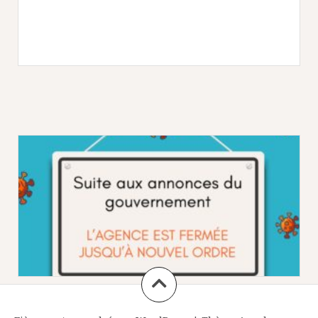
r
L
L